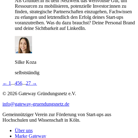
Als Gründer:in ist dein Netzwerk das wertvollste Gut, um
Ressourcen zu mobilisieren, potenzielle Investor:innen zu
finden, strategische Partnerschaften einzugehen, Fachwissen
zu erlangen und letztendlich den Erfolg deines Start-ups
voranzutreiben. Was du dazu brauchst? Deine Personal Brand
und deine Sichtbarkeit auf LinkedIn.
Silke Koza
selbstständig
←
1
...
4
5
6
...
27
→
© 2026 Gateway Gründungsnetz e.V.
info@gateway-gruendungsnetz.de
Gemeinnütziger Verein zur Förderung von Start-ups aus
Hochschulen und Wissenschaft in Köln.
Über uns
Marke Gateway