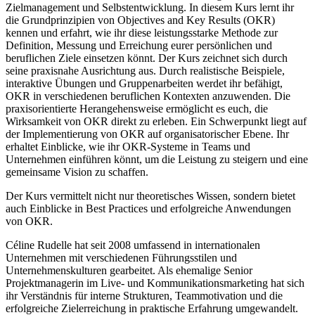
Zielmanagement und Selbstentwicklung. In diesem Kurs lernt ihr
die Grundprinzipien von Objectives and Key Results (OKR)
kennen und erfahrt, wie ihr diese leistungsstarke Methode zur
Definition, Messung und Erreichung eurer persönlichen und
beruflichen Ziele einsetzen könnt. Der Kurs zeichnet sich durch
seine praxisnahe Ausrichtung aus. Durch realistische Beispiele,
interaktive Übungen und Gruppenarbeiten werdet ihr befähigt,
OKR in verschiedenen beruflichen Kontexten anzuwenden. Die
praxisorientierte Herangehensweise ermöglicht es euch, die
Wirksamkeit von OKR direkt zu erleben. Ein Schwerpunkt liegt auf
der Implementierung von OKR auf organisatorischer Ebene. Ihr
erhaltet Einblicke, wie ihr OKR-Systeme in Teams und
Unternehmen einführen könnt, um die Leistung zu steigern und eine
gemeinsame Vision zu schaffen.
Der Kurs vermittelt nicht nur theoretisches Wissen, sondern bietet
auch Einblicke in Best Practices und erfolgreiche Anwendungen
von OKR.
Céline Rudelle hat seit 2008 umfassend in internationalen
Unternehmen mit verschiedenen Führungsstilen und
Unternehmenskulturen gearbeitet. Als ehemalige Senior
Projektmanagerin im Live- und Kommunikationsmarketing hat sich
ihr Verständnis für interne Strukturen, Teammotivation und die
erfolgreiche Zielerreichung in praktische Erfahrung umgewandelt.